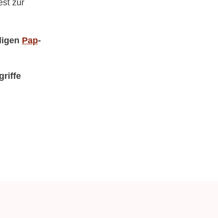
est zur
lligen
Pap
-
griffe