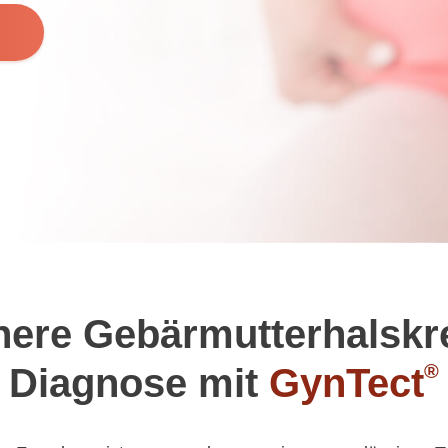
here Gebärmutter­halskr
®
Diagnose mit
GynTect