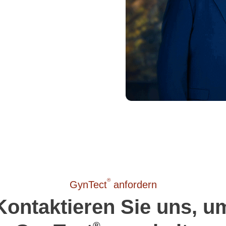
®
GynTect
anfordern
Kontaktieren Sie uns, u
®