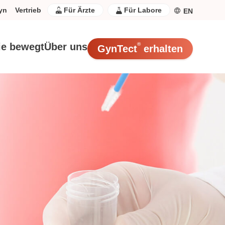
yn
Vertrieb
Für Ärzte
Für Labore
EN
ie bewegt
Über uns
®
GynTect
erhalten