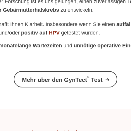
r Forschung ist es uns gelungen, einen zuverlässigen T
 Gebärmutterhalskrebs
zu entwickeln.
afft Ihnen Klarheit. Insbesondere wenn Sie einen
auffä
und/oder
positiv auf
HPV
getestet wurden.
monatelange Wartezeiten
und
unnötige operative Ein
®
Mehr über den GynTect
Test