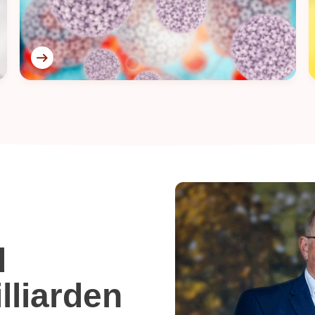
d
lliarden