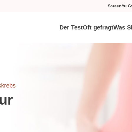
ScreenYu G
Der Test
Oft gefragt
Was S
skrebs
ur