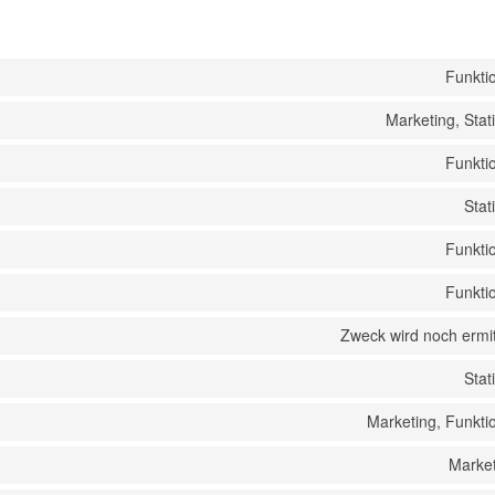
s
Funkti
Marketing, Stati
Funkti
Stati
Funkti
Funkti
Zweck wird noch ermit
Stati
Marketing, Funkti
Market