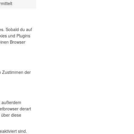
to
facebook
mittelt
Consent
service
to
google-
service
fonts
sonstiges
es. Sobald du auf
okies und Plugins
einen Browser
um Zustimmen der
st außerdem
netbrowser derart
n über diese
aktiviert sind.