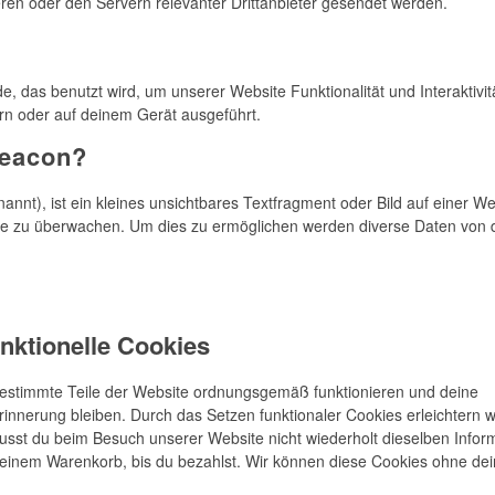
en oder den Servern relevanter Drittanbieter gesendet werden.
e, das benutzt wird, um unserer Website Funktionalität und Interaktivit
rn oder auf deinem Gerät ausgeführt.
Beacon?
nnt), ist ein kleines unsichtbares Textfragment oder Bild auf einer We
te zu überwachen. Um dies zu ermöglichen werden diverse Daten von d
unktionelle Cookies
 bestimmte Teile der Website ordnungsgemäß funktionieren und deine
rinnerung bleiben. Durch das Setzen funktionaler Cookies erleichtern w
usst du beim Besuch unserer Website nicht wiederholt dieselben Infor
n deinem Warenkorb, bis du bezahlst. Wir können diese Cookies ohne dei