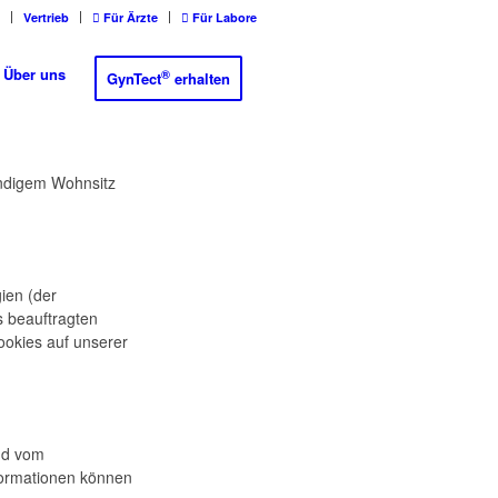
Vertrieb
Für Ärzte
Für Labore
Über uns
®
GynTect
erhalten
tändigem Wohnsitz
ien (der
s beauftragten
ookies auf unserer
und vom
formationen können